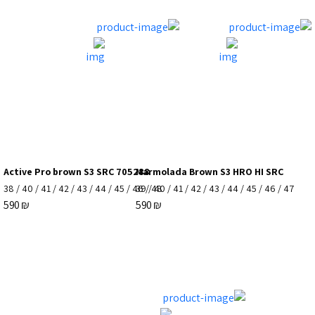
Active Pro brown S3 SRC 705288
Marmolada Brown S3 HRO HI SRC
38
/
40
/
41
/
42
/
43
/
44
/
45
/
46
39
/
/
48
40
/
41
/
42
/
43
/
44
/
45
/
46
/
47
590
₪
590
₪