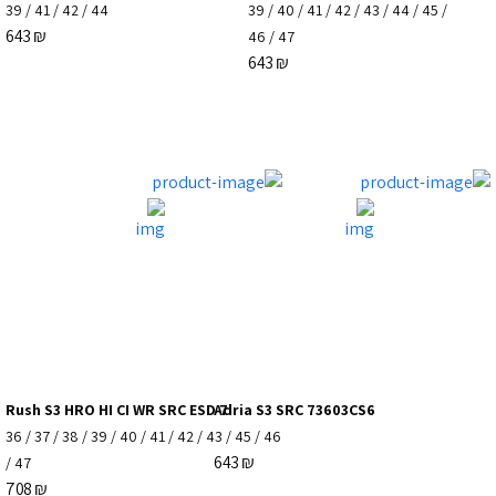
39
/
41
/
42
/
44
39
/
40
/
41
/
42
/
43
/
44
/
45
/
643
₪
46
/
47
643
₪
Rush S3 HRO HI CI WR SRC ESD 7
Adria S3 SRC 73603CS6
36
/
37
/
38
/
39
/
40
/
41
/
42
/
43
/
45
/
46
643
₪
/
47
708
₪