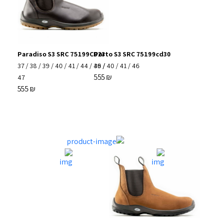
Paradiso S3 SRC 75199CD23
Porto S3 SRC 75199cd30
37
/
38
/
39
/
40
/
41
/
44
/
46
39
/
/
40
/
41
/
46
555
₪
47
555
₪