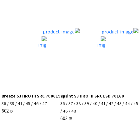
Breeze S3 HRO HI SRC 700619c17
Sprint S3 HRO HI SRC ESD 70160
36
/
39
/
41
/
45
/
46
/
47
36
/
37
/
38
/
39
/
40
/
41
/
42
/
43
/
44
/
45
602
₪
/
46
/
48
602
₪