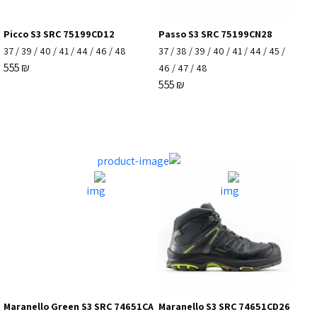
Picco S3 SRC 75199CD12
Passo S3 SRC 75199CN28
37
/
39
/
40
/
41
/
44
/
46
/
48
37
/
38
/
39
/
40
/
41
/
44
/
45
/
555
₪
46
/
47
/
48
555
₪
Maranello Green S3 SRC 74651CA
Maranello S3 SRC 74651CD26