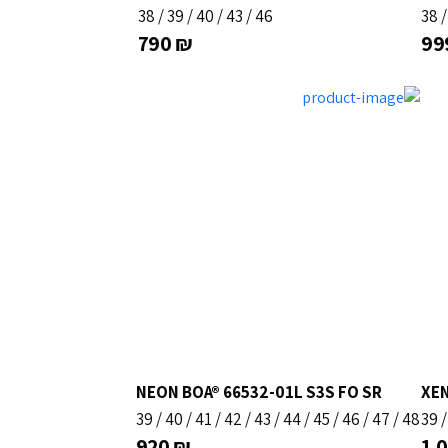
38
/
39
/
40
/
43
/
46
38
790
₪
99
NEON BOA® 66532-01L S3S FO SR
XEN
39
/
40
/
41
/
42
/
43
/
44
/
45
/
46
/
47
/
48
39
920
₪
1,