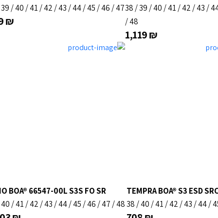
/
39
/
40
/
41
/
42
/
43
/
44
/
45
/
46
/
47
38
/
39
/
40
/
41
/
42
/
43
/
4
9
₪
/
48
1,119
₪
O BOA® 66547-00L S3S FO SR
TEMPRA BOA® S3 ESD SRC
/
40
/
41
/
42
/
43
/
44
/
45
/
46
/
47
/
48
38
/
40
/
41
/
42
/
43
/
44
/
4
003
₪
708
₪