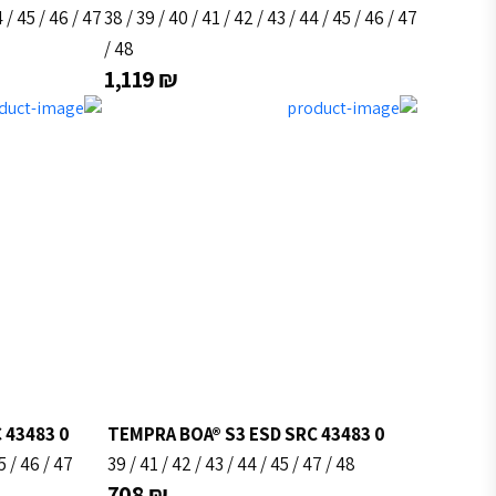
4
/
45
/
46
/
47
38
/
39
/
40
/
41
/
42
/
43
/
44
/
45
/
46
/
47
/
48
1,119
₪
 43483 0
TEMPRA BOA® S3 ESD SRC 43483 0
5
/
46
/
47
39
/
41
/
42
/
43
/
44
/
45
/
47
/
48
708
₪