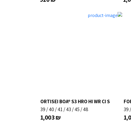
ORTISEI BOA® S3 HRO HI WR CI S
FOR
39
/
40
/
41
/
43
/
45
/
48
39
1,003
₪
1,