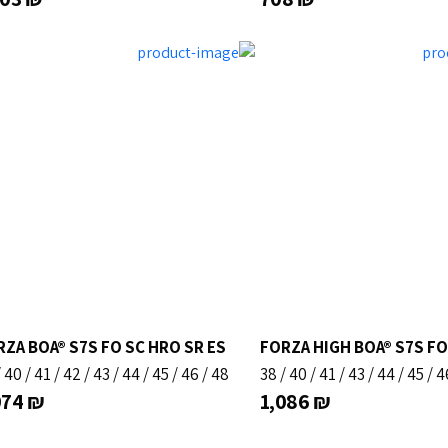
ZA BOA® S7S FO SC HRO SR ES
FORZA HIGH BOA® S7S FO
/
40
/
41
/
42
/
43
/
44
/
45
/
46
/
48
38
/
40
/
41
/
43
/
44
/
45
/
4
074
₪
1,086
₪