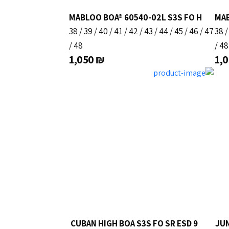
MABLOO BOA® 60540-02L S3S FO H
MAB
38
/
39
/
40
/
41
/
42
/
43
/
44
/
45
/
46
/
47
38
/
48
/
48
1,050
₪
1,
CUBAN HIGH BOA S3S FO SR ESD 9
JUN