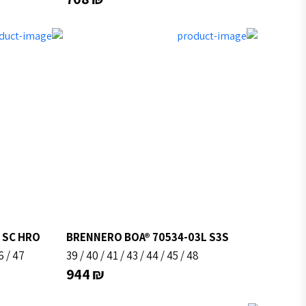
 SC HRO
BRENNERO BOA® 70534-03L S3S
6
/
47
39
/
40
/
41
/
43
/
44
/
45
/
48
944
₪