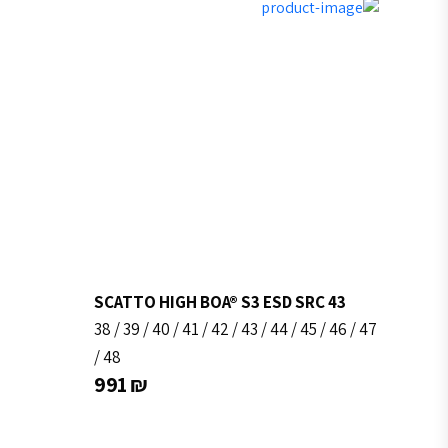
SCATTO HIGH BOA® S3 ESD SRC 43
38
/
39
/
40
/
41
/
42
/
43
/
44
/
45
/
46
/
47
/
48
991
₪