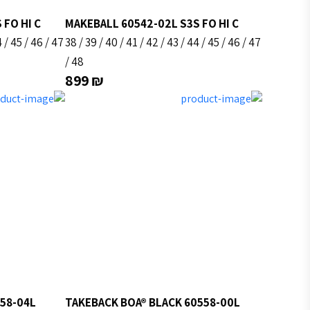
 FO HI C
MAKEBALL 60542-02L S3S FO HI C
4
/
45
/
46
/
47
38
/
39
/
40
/
41
/
42
/
43
/
44
/
45
/
46
/
47
/
48
899
₪
58-04L
TAKEBACK BOA® BLACK 60558-00L