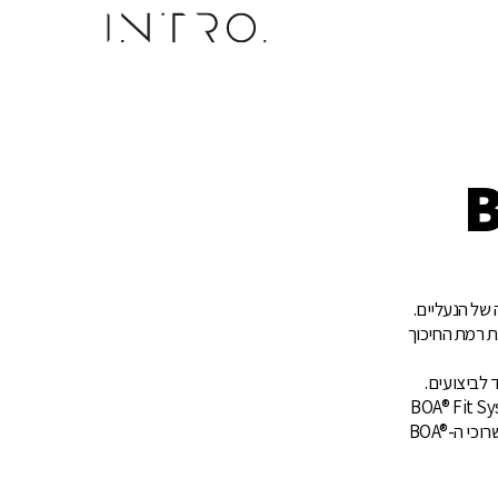
B
של הנעליים.
 רמת החיכוך
רת "חזק", הם מתכוונים לזה ברצינות. שרוכי ה-BOA® Fit System
עשויים מפלדת אל-חלד איכות תעופה, מחוזקים ועטופים בניילון עמיד בפני שחיקה. שרוכי ה-BOA®