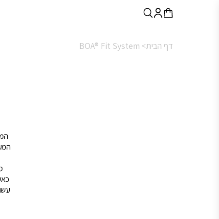
דף הבית>
BOA® Fit System
המש
המע
מערכת ה-