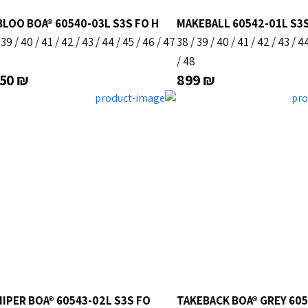
LOO BOA® 60540-03L S3S FO H
MAKEBALL 60542-01L S3S
/
39
/
40
/
41
/
42
/
43
/
44
/
45
/
46
/
47
38
/
39
/
40
/
41
/
42
/
43
/
4
/
48
050
₪
899
₪
IPER BOA® 60543-02L S3S FO
TAKEBACK BOA® GREY 605