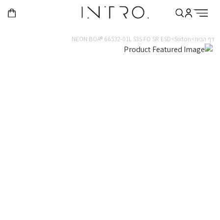
דף הבית>
Sixton>
NEON BOA® 66532-01L S3S FO SR ESD