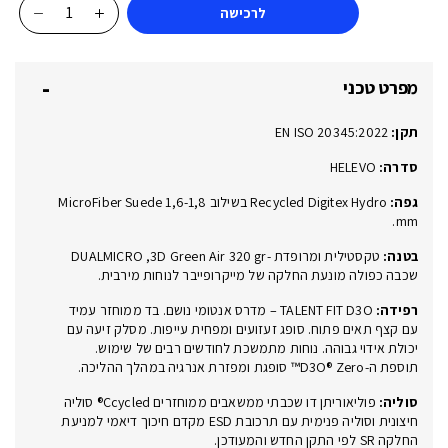
לרכישה
כמות
של
NEON
מפרט טכני
BOA®
66532-
תקן:
EN ISO 20345:2022
01L
S3S
סדרה:
HELEVO
FO
גפה:
Recycled Digitex Hydro בשילוב MicroFiber Suede 1,6-1,8
SR
mm.
ESD
בטנה:
טקסטילית ומרופדת -DUALMICRO ,3D Green Air 320 gr
שכבה כפולה מונעת החלקה של מייקרופייבר לנוחות מירבית.
רפידה:
TALENT FIT D3O – מדרס אנטומי נושם. בד ממוחזר עמיד
עם קצף תאים פתוח. סופג זעזועים ומפחית עייפות. מסלק זיעה עם
יכולת אידוי גבוהה. נוחות מתמשכת לחודשים רבים של שימוש.
תוספת ה-D3O® Zero™ סופגת ומפזרת אנרגיה במהלך ההליכה.
סוליה:
פוליאוריתן דו שכבתי ממשאבים ממוחזרים Ccycled® סוליה
חיצונית וסוליה פנימית עם תרכובת ESD מקדם חיכוך דיאמי למניעת
החלקה SR לפי התקן החדש והמעודכן.