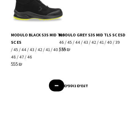
MODULO BLACK S3S MID TLS
MODULO GREY S3S MID TLS SC ESD
SC ES
46
/
45
/
44
/
43
/
42
/
41
/
40
/
39
555
₪
/
45
/
44
/
43
/
42
/
41
/
40
/
39
48
/
47
/
46
555
₪
דגמים נוספים