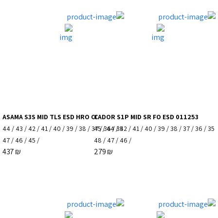
ASAMA S3S MID TLS ESD HRO CI
CADOR S1P MID SR FO ESD 011253
44
/
43
/
42
/
41
/
40
/
39
/
38
/
37
45
/
/
36
44
/
/
35
42
/
41
/
40
/
39
/
38
/
37
/
36
/
35
47
/
46
/
45
/
48
/
47
/
46
/
437
₪
279
₪