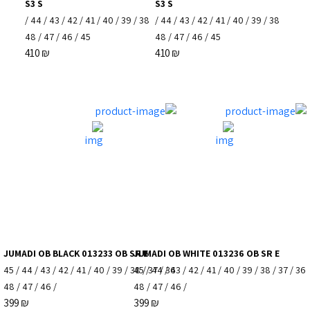
S3 S
S3 S
/
44
/
43
/
42
/
41
/
40
/
39
/
38
/
44
/
43
/
42
/
41
/
40
/
39
/
38
48
/
47
/
46
/
45
48
/
47
/
46
/
45
410
₪
410
₪
JUMADI OB BLACK 013233 OB SR E
JUMADI OB WHITE 013236 OB SR E
45
/
44
/
43
/
42
/
41
/
40
/
39
/
38
45
/
/
37
44
/
/
36
43
/
42
/
41
/
40
/
39
/
38
/
37
/
36
48
/
47
/
46
/
48
/
47
/
46
/
399
₪
399
₪