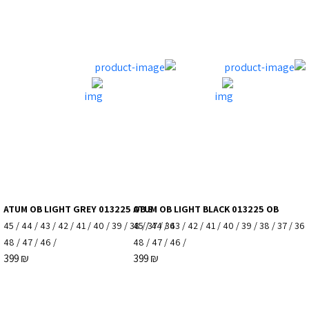
ATUM OB LIGHT GREY 013225 OB S
ATUM OB LIGHT BLACK 013225 OB
45
/
44
/
43
/
42
/
41
/
40
/
39
/
38
45
/
/
37
44
/
/
36
43
/
42
/
41
/
40
/
39
/
38
/
37
/
36
48
/
47
/
46
/
48
/
47
/
46
/
399
₪
399
₪