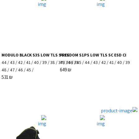
MODULO BLACK S3S LOW TLS SC ES
FREEDOM S1PS LOW TLS SC ESD CI
44
/
43
/
42
/
41
/
40
/
39
/
38
/
37
48
/
/
36
46
/
/
35
45
/
44
/
43
/
42
/
41
/
40
/
39
649
₪
48
/
47
/
46
/
45
/
531
₪