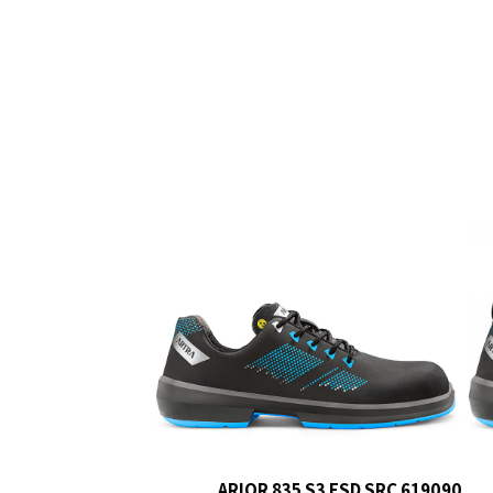
ARIOR 835 S3 ESD SRC 619090