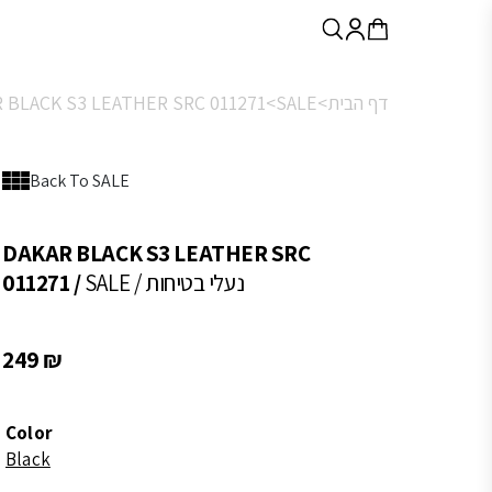
דף הבית>
SALE>
 BLACK S3 LEATHER SRC 011271
Back To SALE
DAKAR BLACK S3 LEATHER SRC
/ נעלי בטיחות
SALE
011271 /
249
₪
Color
Black