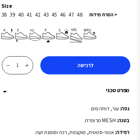
Size
< המרת מידות
48
47
46
45
43
42
41
40
39
38
לרכישה
כמות
של
DAKAR
מפרט טכני
BLACK
S3
LEATHER
גפה:
עור, דוחה מים.
SRC
בטנה:
MESH מרופדת.
011271
רפידה:
אנטי-סטטית, מוקצפת, רכה וסופגת זעה.