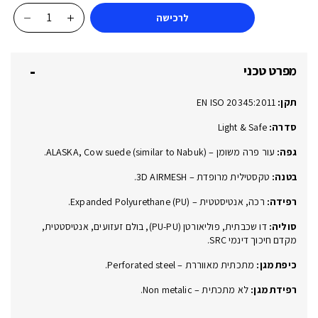
לרכישה
כמות
של
Bassano
מפרט טכני
Light
Brown
תקן:
EN ISO 20345:2011
S3
SRC
סדרה:
Light & Safe
75117KA7
גפה:
עור פרה משומן – (ALASKA, Cow suede (similar to Nabuk.
בטנה:
טקסטילית מרופדת – 3D AIRMESH.
רפידה:
רכה, אנטיסטטית – (Expanded Polyurethane (PU.
סוליה:
דו שכבתית, פוליאורטן (PU-PU), בולם זעזועים, אנטיסטטית,
מקדם חיכוך דינמי SRC.
כיפת מגן:
מתכתית מאווררת – Perforated steel.
רפידת מגן:
לא מתכתית – Non metalic.