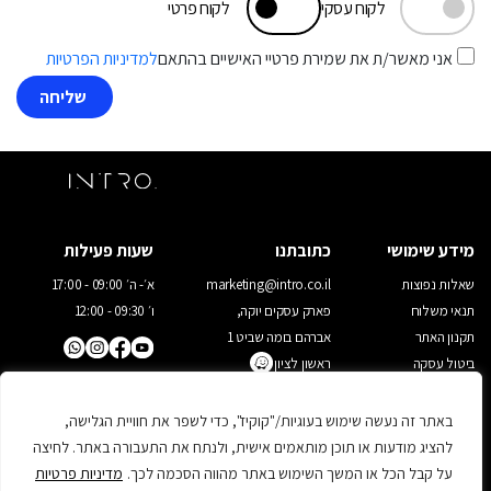
לקוח עסקי
לקוח פרטי
אני מאשר/ת את שמירת פרטיי האישיים בהתאם
למדיניות הפרטיות
מידע שימושי
כתובתנו
שעות פעילות
שאלות נפוצות
marketing@intro.co.il
א׳- ה׳ 09:00 - 17:00
תנאי משלוח
פארק עסקים יוקה,
ו׳ 09:30 - 12:00
תקנון האתר
אברהם בומה שביט 1
ביטול עסקה
ראשון לציון
03-9523022
מדיניות פרטיות
יצירת קשר
באתר זה נעשה שימוש בעוגיות/"קוקיז", כדי לשפר את חוויית הגלישה,
להציג מודעות או תוכן מותאמים אישית, ולנתח את התעבורה באתר. לחיצה
על קבל הכל או המשך השימוש באתר מהווה הסכמה לכך.
מדיניות פרטיות