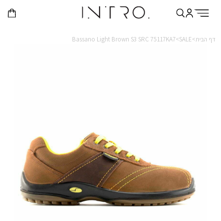
דף הבית>
SALE>
Bassano Light Brown S3 SRC 75117KA7