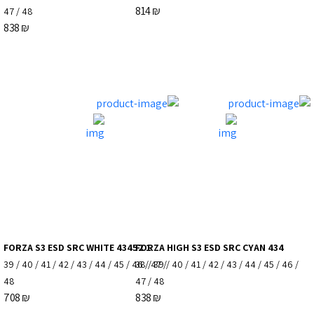
814
₪
47
/
48
838
₪
FORZA S3 ESD SRC WHITE 43452 1
FORZA HIGH S3 ESD SRC CYAN 434
39
/
40
/
41
/
42
/
43
/
44
/
45
/
46
38
/
/
47
39
/
/
40
/
41
/
42
/
43
/
44
/
45
/
46
/
48
47
/
48
708
₪
838
₪