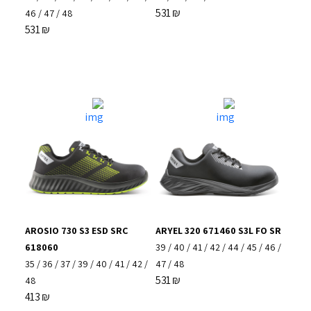
531
₪
46
/
47
/
48
531
₪
AROSIO 730 S3 ESD SRC
ARYEL 320 671460 S3L FO SR
618060
39
/
40
/
41
/
42
/
44
/
45
/
46
/
35
/
36
/
37
/
39
/
40
/
41
/
42
/
47
/
48
531
₪
48
413
₪