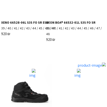
XENO 66528-06L S3S FO SR ESD
NEON BOA® 66532-01L S3S FO SR
39
/
40
/
41
/
42
/
43
/
44
/
45
/
46
39
/
/
47
40
/
41
/
42
/
43
/
44
/
45
/
46
/
47
/
920
₪
48
920
₪