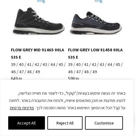
FLOW GREY MID 91465 00LA
FLOW GREY LOW 91458 00LA
S3S E
S3S E
39
/
40
/
41
/
42
/
43
/
44
/
45
/
39
/
40
/
41
/
42
/
43
/
44
/
45
/
46
/
47
/
48
/
49
46
/
47
/
48
/
49
649
₪
599
₪
באתר זה נעשה שימוש בעוגיות/"קוקיז", כדי לשפר את חוויית הגלישה,
להציג מודעות או תוכן מותאמים אישית, ולנתח את התעבורה באתר. לחיצה
על קבל הכל או המשך השימוש באתר מהווה הסכמה לכך.
מדיניות פרטיות
0
Accept All
Reject All
Customise