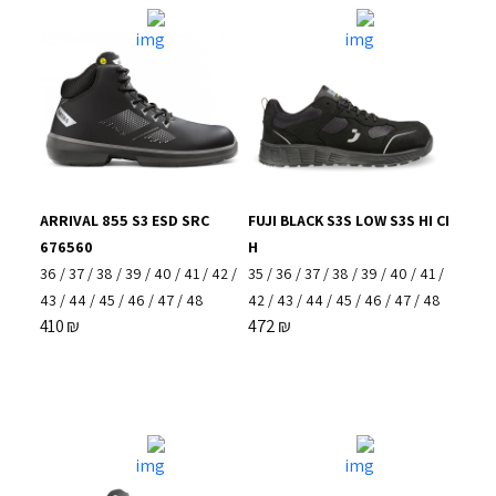
ARRIVAL 855 S3 ESD SRC
FUJI BLACK S3S LOW S3S HI CI
676560
H
36
/
37
/
38
/
39
/
40
/
41
/
42
/
35
/
36
/
37
/
38
/
39
/
40
/
41
/
43
/
44
/
45
/
46
/
47
/
48
42
/
43
/
44
/
45
/
46
/
47
/
48
410
₪
472
₪