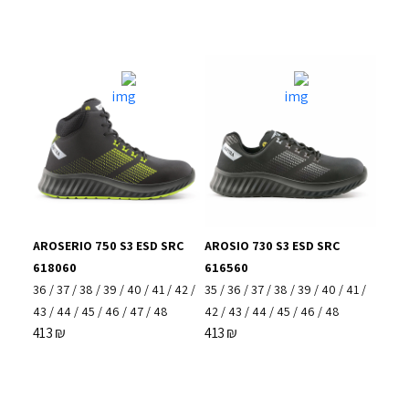
AROSERIO 750 S3 ESD SRC
AROSIO 730 S3 ESD SRC
618060
616560
36
/
37
/
38
/
39
/
40
/
41
/
42
/
35
/
36
/
37
/
38
/
39
/
40
/
41
/
43
/
44
/
45
/
46
/
47
/
48
42
/
43
/
44
/
45
/
46
/
48
413
₪
413
₪