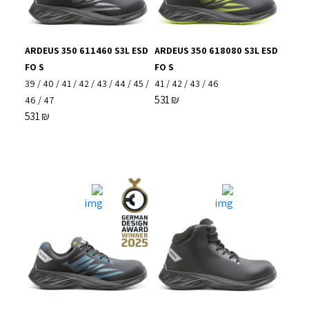
ARDEUS 350 611460 S3L ESD
ARDEUS 350 618080 S3L ESD
FO S
FO S
39
/
40
/
41
/
42
/
43
/
44
/
45
/
41
/
42
/
43
/
46
531
₪
46
/
47
531
₪