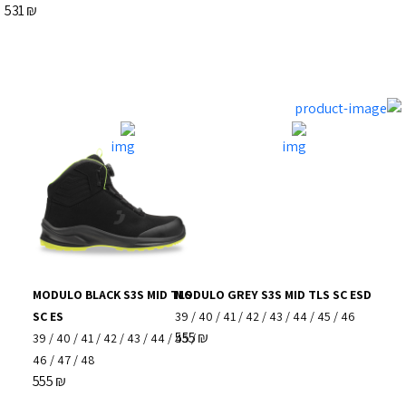
531
₪
MODULO BLACK S3S MID TLS
MODULO GREY S3S MID TLS SC ESD
SC ES
39
/
40
/
41
/
42
/
43
/
44
/
45
/
46
555
₪
39
/
40
/
41
/
42
/
43
/
44
/
45
/
46
/
47
/
48
555
₪