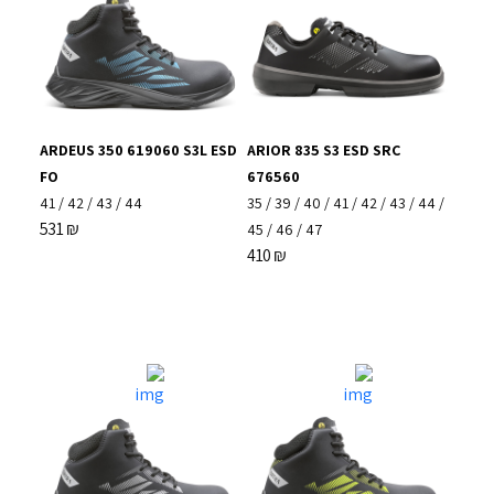
ARDEUS 350 619060 S3L ESD
ARIOR 835 S3 ESD SRC
FO
676560
41
/
42
/
43
/
44
35
/
39
/
40
/
41
/
42
/
43
/
44
/
531
₪
45
/
46
/
47
410
₪