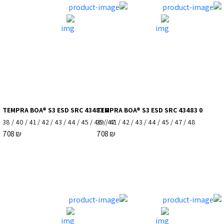
TEMPRA BOA® S3 ESD SRC 43483 0
TEMPRA BOA® S3 ESD SRC 43483 0
38
/
40
/
41
/
42
/
43
/
44
/
45
/
46
39
/
/
47
41
/
42
/
43
/
44
/
45
/
47
/
48
708
₪
708
₪