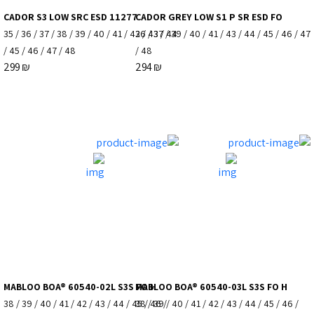
CADOR S3 LOW SRC ESD 11277
CADOR GREY LOW S1 P SR ESD FO
35
/
36
/
37
/
38
/
39
/
40
/
41
/
42
36
/
/
43
37
/
/
44
39
/
40
/
41
/
43
/
44
/
45
/
46
/
47
/
45
/
46
/
47
/
48
/
48
299
₪
294
₪
MABLOO BOA® 60540-02L S3S FO H
MABLOO BOA® 60540-03L S3S FO H
38
/
39
/
40
/
41
/
42
/
43
/
44
/
45
38
/
/
46
39
/
/
40
/
41
/
42
/
43
/
44
/
45
/
46
/