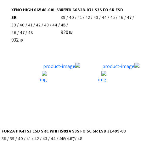
XENO HIGH 66548-00L S3S FO
XENO 66528-07L S3S FO SR ESD
SR
39
/
40
/
41
/
42
/
43
/
44
/
45
/
46
/
47
/
39
/
40
/
41
/
42
/
43
/
44
/
45
48
/
920
₪
46
/
47
/
48
932
₪
FORZA HIGH S3 ESD SRC WHITE 43
SUSA S3S FO SC SR ESD 31499-03
38
/
39
/
40
/
41
/
42
/
43
/
44
/
45
46
/
/
46
47
/
/
48