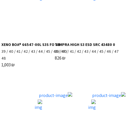
XENO BOA® 66547-00L S3S FO SR
TEMPRA HIGH S3 ESD SRC 43480 0
39
/
40
/
41
/
42
/
43
/
44
/
45
/
46
39
/
/
47
40
/
/
41
/
42
/
43
/
44
/
45
/
46
/
47
826
₪
48
1,003
₪