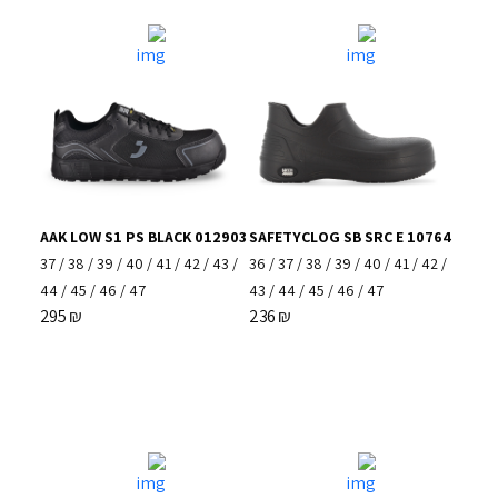
AAK LOW S1 PS BLACK 012903
SAFETYCLOG SB SRC E 10764
37
/
38
/
39
/
40
/
41
/
42
/
43
/
36
/
37
/
38
/
39
/
40
/
41
/
42
/
44
/
45
/
46
/
47
43
/
44
/
45
/
46
/
47
295
₪
236
₪