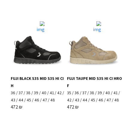
FUJI BLACK S3S MID S3S HI CI
FUJI TAUPE MID S3S HI CI HRO
H
F
36
/
37
/
38
/
39
/
40
/
41
/
42
/
35
/
36
/
37
/
38
/
39
/
40
/
41
/
43
/
44
/
45
/
46
/
47
/
48
42
/
43
/
44
/
45
/
46
/
47
/
48
472
₪
472
₪