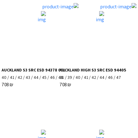
AUCKLAND S3 SRC ESD 94378 00L
AUCKLAND HIGH S3 SRC ESD 94405
40
/
41
/
42
/
43
/
44
/
45
/
46
/
48
38
/
39
/
40
/
41
/
42
/
44
/
46
/
47
708
₪
708
₪