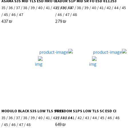
ASAMA S3S MID TLS ESD HRO CI
CADOR S1P MID SR FO ESD 011253
35
/
36
/
37
/
38
/
39
/
40
/
41
/
42
35
/
/
43
36
/
/
44
37
/
38
/
39
/
40
/
41
/
42
/
44
/
45
/
45
/
46
/
47
/
46
/
47
/
48
437
₪
279
₪
MODULO BLACK S3S LOW TLS SC ES
FREEDOM S1PS LOW TLS SC ESD CI
35
/
36
/
37
/
38
/
39
/
40
/
41
/
42
39
/
/
43
40
/
/
44
41
/
42
/
43
/
44
/
45
/
46
/
48
649
₪
/
45
/
46
/
47
/
48