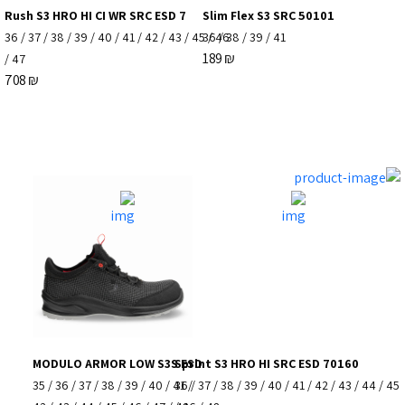
Rush S3 HRO HI CI WR SRC ESD 7
Slim Flex S3 SRC 50101
36
/
37
/
38
/
39
/
40
/
41
/
42
/
43
/
45
36
/
46
/
38
/
39
/
41
189
₪
/
47
708
₪
MODULO ARMOR LOW S3S ESD
Sprint S3 HRO HI SRC ESD 70160
35
/
36
/
37
/
38
/
39
/
40
/
41
36
/
/
37
/
38
/
39
/
40
/
41
/
42
/
43
/
44
/
45