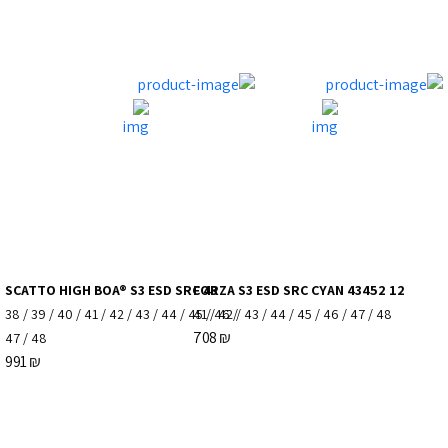
SCATTO HIGH BOA® S3 ESD SRC 43
FORZA S3 ESD SRC CYAN 43452 12
38
/
39
/
40
/
41
/
42
/
43
/
44
/
45
41
/
/
46
42
/
/
43
/
44
/
45
/
46
/
47
/
48
708
₪
47
/
48
991
₪