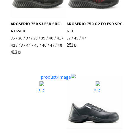
AROSERIO 750 S3 ESD SRC
AROSERIO 750 O2 FO ESD SRC
616560
613
35
/
36
/
37
/
38
/
39
/
40
/
41
/
37
/
45
/
47
251
₪
42
/
43
/
44
/
45
/
46
/
47
/
48
413
₪