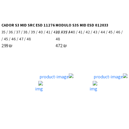
CADOR S3 MID SRC ESD 11276
MODULO S3S MID ESD 012033
35
/
36
/
37
/
38
/
39
/
40
/
41
/
42
38
/
/
43
39
/
/
44
40
/
41
/
42
/
43
/
44
/
45
/
46
/
/
45
/
46
/
47
/
48
48
299
₪
472
₪