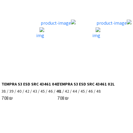
TEMPRA S3 ESD SRC 43461 04L
TEMPRA S3 ESD SRC 43461 02L
38
/
39
/
40
/
42
/
43
/
45
/
46
/
48
41
/
42
/
44
/
45
/
46
/
48
708
₪
708
₪