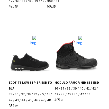
42
/
43
/
44
/
45
/
46
/
47
/
/
48
46
/
48
495
₪
602
₪
ECOFITZ LOW S1P SR ESD FO
MODULO ARMOR MID S3S ESD
BLA
36
/
37
/
38
/
39
/
40
/
41
/
42
/
35
/
36
/
37
/
38
/
39
/
40
/
41
/
43
/
44
/
45
/
46
/
47
/
48
495
₪
42
/
43
/
44
/
45
/
46
/
47
/
48
354
₪