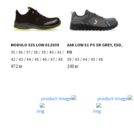
MODULO S3S LOW 012039
AAK LOW S1 PS SR GREY, ESD,
35
/
36
/
37
/
38
/
39
/
40
/
41
/
FO
42
/
43
/
44
/
45
/
46
/
47
/
48
39
/
43
/
44
/
45
/
48
472
₪
200
₪