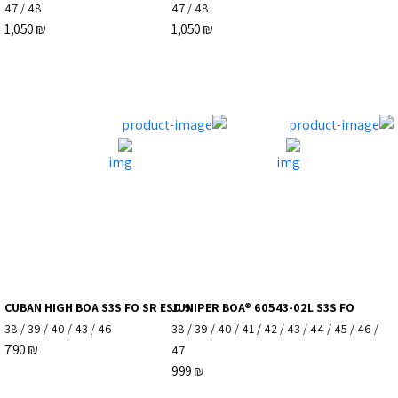
47
/
48
47
/
48
1,050
₪
1,050
₪
CUBAN HIGH BOA S3S FO SR ESD 9
JUNIPER BOA® 60543-02L S3S FO
38
/
39
/
40
/
43
/
46
38
/
39
/
40
/
41
/
42
/
43
/
44
/
45
/
46
/
790
₪
47
999
₪