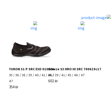
YUKON S1 P SRC ESD 010726
Breeze S3 HRO HI SRC 700619c17
35
/
36
/
38
/
39
/
40
/
41
/
46
36
/
/
39
/
41
/
45
/
46
/
47
602
₪
47
354
₪