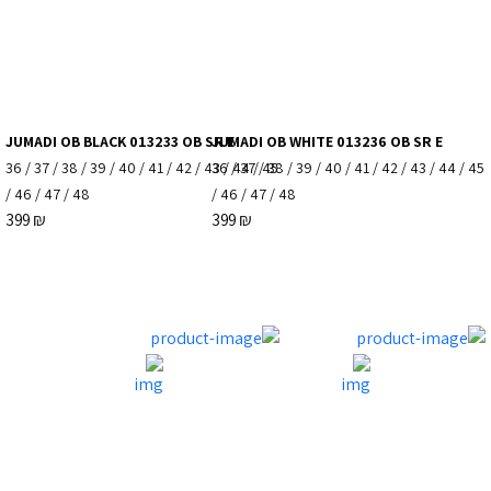
JUMADI OB BLACK 013233 OB SR E
JUMADI OB WHITE 013236 OB SR E
36
/
37
/
38
/
39
/
40
/
41
/
42
/
43
36
/
/
44
37
/
/
45
38
/
39
/
40
/
41
/
42
/
43
/
44
/
45
/
46
/
47
/
48
/
46
/
47
/
48
399
₪
399
₪