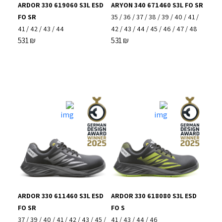
ARDOR 330 619060 S3L ESD
ARYON 340 671460 S3L FO SR
FO SR
35
/
36
/
37
/
38
/
39
/
40
/
41
/
41
/
42
/
43
/
44
42
/
43
/
44
/
45
/
46
/
47
/
48
531
₪
531
₪
ARDOR 330 611460 S3L ESD
ARDOR 330 618080 S3L ESD
FO SR
FO S
37
/
39
/
40
/
41
/
42
/
43
/
45
/
41
/
43
/
44
/
46