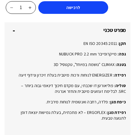
לרכישה
כמות
של
AROSERIO
מפרט טכני
750
S3
תקן:
EN ISO 20345:2011
ESD
SRC
גפה:
מייקרופייבר NUBUCK PRO 2.2 mm
618060
בטנה:
CLIMAX "נושמת במיוחד", טקטסיל 3D
רפידה:
ENERGIZER לנוחות ורכות מיטבית בעלת זיכרון ונידוף זיעה
סוליה:
פוליאורטן דו שכבתי, עם מקדם חיכוך דינאמי גבוה ביותר –
SRC. לבלימת זעזועים מיטבית והחזר אנרגיה
כיפת מגן:
פלדה, רחבה ואנטומית לנוחות מירבית.
רפידת מגן:
ERGOFLEX – לא מתכתית, בעלת גמישות יוצאת דופן
לתנועה טבעית.