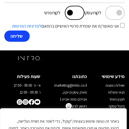
לקוח עסקי
לקוח פרטי
אני מאשר/ת את שמירת פרטיי האישיים בהתאם
למדיניות הפרטיות
מידע שימושי
כתובתנו
שעות פעילות
שאלות נפוצות
marketing@intro.co.il
א׳- ה׳ 09:00 - 17:00
תנאי משלוח
פארק עסקים יוקה,
ו׳ 09:30 - 12:00
תקנון האתר
אברהם בומה שביט 1
ביטול עסקה
ראשון לציון
03-9523022
מדיניות פרטיות
יצירת קשר
באתר זה נעשה שימוש בעוגיות/"קוקיז", כדי לשפר את חוויית הגלישה,
להציג מודעות או תוכן מותאמים אישית, ולנתח את התעבורה באתר. לחיצה