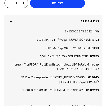
לרכישה
כמות
של
ARDEUS
מפרט טכני
350
611460
תקן:
EN ISO-20345:2022
S3L
ESD
גפה:
vegan NUVYA SKINYUM™ – רכות שנושמת.
FO
בטנה:
AEROLYUM™ – מגע קליל של אוויר.
SR
רפידה:
SOFTYUM™ 3D – רכות שנושאת אותך.
סוליה:
LYFTOR™ PU.2D with technology LEVITARYUM™ – אתם
לא תרחפו. זה פשוט ירגיש כאילו כן.
כיפת מגן:
חומרים מרוכבים, composite LIBERYUM™ – חופש
לאצבעות הקטנות. ורווחה עבורך.
רפידת מגן:
לא מתכתית , FLEXYUM™ – תנועה כזכות טבעית.