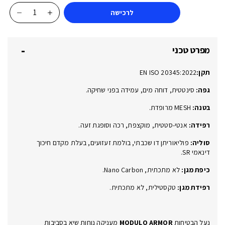
לרכישה
כמות
של
MODULO
מפרט טכני
ARMOR
LOW
תקן:
EN ISO 20345:2022
S3S
ESD
גפה:
סינטטית, דוחה מים, עמידה בפני שחיקה.
בטנה:
MESH
מרופדת.
רפידה:
אנטי-סטטית, מוקצפת, רכה וסופגת זעה.
סוליה:
פוליאוריתן דו שכבתי, בולמת זעזועים, בעלת מקדם חיכוך
דינאמי
SR
.
כיפת מגן:
לא מתכתית,
Nano Carbon
.
רפידת מגן:
טקסטילית, לא מתכתית
.
נעל הבטיחות
MODULO ARMOR
מעניקה
נוחות שיא בסביבות