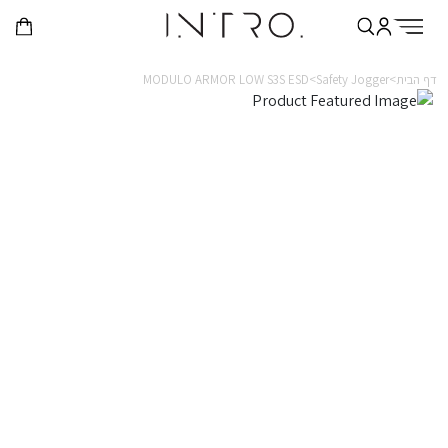
דף הבית>
Safety Jogger>
MODULO ARMOR LOW S3S ESD