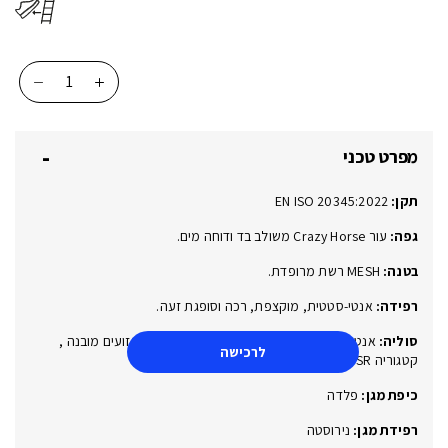
כמות
של
DAKAR
מפרט טכני
EW
S3
תקן:
EN ISO 20345:2022
BLACK
013364
גפה:
עור Crazy Horse משולב בד ודוחה מים.
בטנה:
MESH רשת מרופדת.
רפידה:
אנטי-סטטית, מוקצפת, רכה וסופגת זעה.
סוליה:
אנטיסטטית , דו-שכבתית, PU-PU ,עם בולם זעזועים מובנה ,
לרכישה
קטגוריה SR למניעת החלקה.
כיפת מגן:
פלדה
רפידת מגן:
נירוסטה