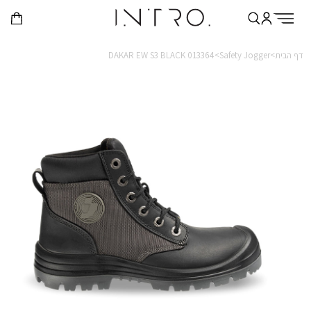
דף הבית>
Safety Jogger>
DAKAR EW S3 BLACK 013364