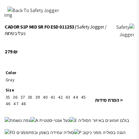
Back To Safety Jogger
CADOR S1P MID SR FO ESD 011253 /
Safety J
נעלי בטיחות
279
₪
Color
Gray
Size
35
36
37
38
39
40
41
42
43
44
45
46
47
48