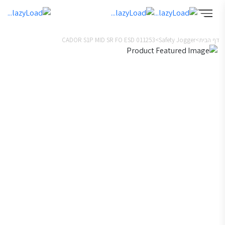
CADOR S1P MID SR FO ESD 011253