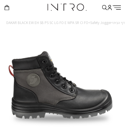
דף הבית>
Safety Jogger>
DAKAR BLACK EW EH SB PS SC LG FO E WPA SR CI FO