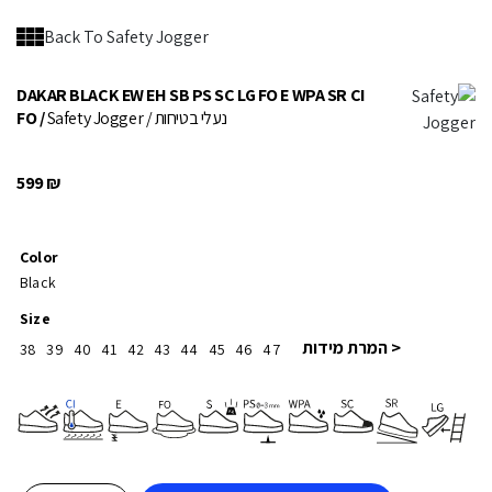
Back To Safety Jogger
DAKAR BLACK EW EH SB PS SC LG FO E WPA SR CI
/ נעלי בטיחות
Safety Jogger
FO /
599
₪
Color
Black
Size
< המרת מידות
38
39
40
41
42
43
44
45
46
47