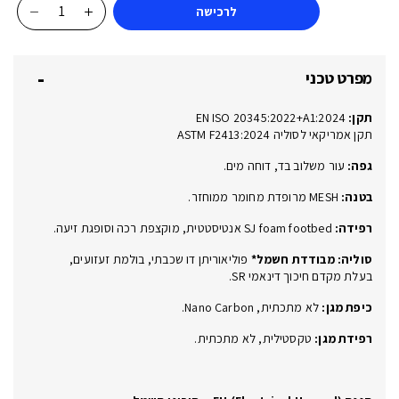
לרכישה
כמות
של
DAKAR
מפרט טכני
BLACK
EW
תקן:
EN ISO 20345:2022+A1:2024
EH
תקן אמריקאי לסוליה ASTM F2413:2024
SB
גפה:
עור משלוב בד, דוחה מים.
PS
SC
בטנה:
MESH מרופדת מחומר ממוחזר.
LG
רפידה:
SJ foam footbed אנטיסטטית, מוקצפת רכה וסופגת זיעה.
FO
E
סוליה: מבודדת חשמל*
פוליאוריתן דו שכבתי, בולמת זעזועים,
WPA
בעלת מקדם חיכוך דינאמי SR.
SR
כיפת מגן:
לא מתכתית, Nano Carbon.
CI
רפידת מגן:
טקסטילית, לא מתכתית.
FO