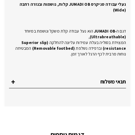
נעלי עבודה סניקרס JUMADI OB קלות, נושמות ובגזרה רחבה
(Wide)
דגם ה-
JUMADI OB
הוא נעל עבודה קלת משקל ונושמת במיוחד
,
(Ultrabreathable)
המצוידת בסוליה בעלת עמידות עליונה להחלקה
(Superior slip
resistance)
וברפידה נשלפת
(Removable footbed)
המבטיחה
נוחות מרבית לכף הרגל לאורך זמן.
תנאי משלוח
דגמים נוספים