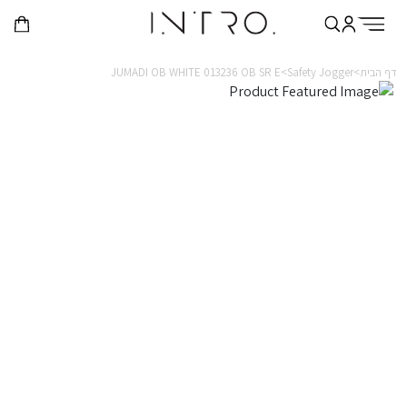
דף הבית>
Safety Jogger>
JUMADI OB WHITE 013236 OB SR E