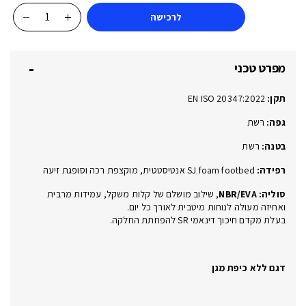
לרכישה
כמות
של
JUMADI
מפרט טכני
OB
WHITE
תקן:
EN ISO 20347:2022
013236
OB
גפה:
רשת
SR
בטנה:
רשת
E
רפידה:
SJ foam footbed אנטיסטטית, מוקצפת רכה וסופגת זיעה
סוליה:
NBR/EVA
, שילוב מושלם של קלות משקל, עמידות מרבית
ואחיזה מעולה לנוחות מיטבית לאורך כל יום.
בעלת מקדם חיכוך דינאמי SR להפחתת החלקה.
דגם ללא כיפת מגן