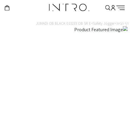
דף הבית>
Safety Jogger>
JUMADI OB BLACK 013233 OB SR E