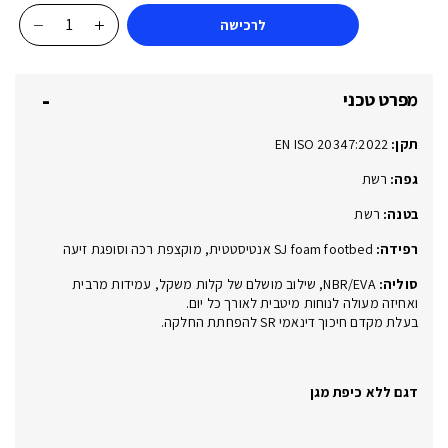
לרכישה
כמות
של
JUMADI
מפרט טכני
OB
BLACK
תקן:
EN ISO 20347:2022
013233
OB
גפה:
רשת
SR
בטנה:
רשת
E
רפידה:
SJ foam footbed אנטיסטטית, מוקצפת רכה וסופגת זיעה
סוליה:
NBR/EVA, שילוב מושלם של קלות משקל, עמידות מרבית
ואחיזה מעולה לנוחות מיטבית לאורך כל יום.
בעלת מקדם חיכוך דינאמי SR להפחתת החלקה.
דגם ללא כיפת מגן