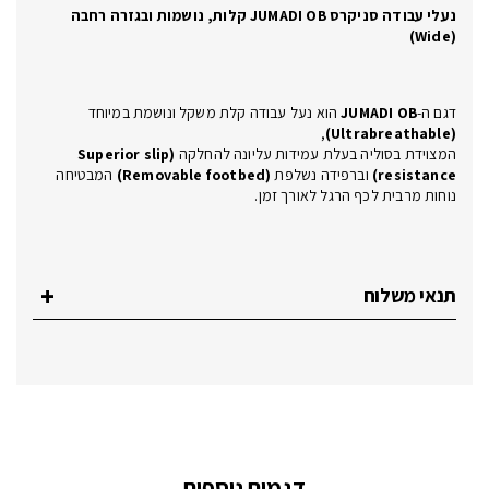
נעלי עבודה סניקרס JUMADI OB קלות, נושמות ובגזרה רחבה
(Wide)
דגם ה-
JUMADI OB
הוא נעל עבודה קלת משקל ונושמת במיוחד
,
(Ultrabreathable)
המצוידת בסוליה בעלת עמידות עליונה להחלקה
(Superior slip
resistance)
וברפידה נשלפת
(Removable footbed)
המבטיחה
נוחות מרבית לכף הרגל לאורך זמן.
תנאי משלוח
דגמים נוספים