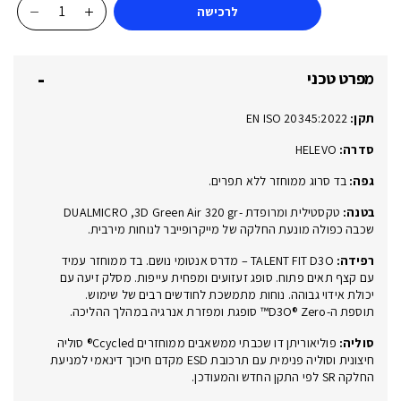
לרכישה
כמות
של
XENO
מפרט טכני
HIGH
66548-
תקן:
EN ISO 20345:2022
00L
S3S
סדרה:
HELEVO
FO
גפה:
בד סרוג ממוחזר ללא תפרים.
SR
בטנה:
טקסטילית ומרופדת -DUALMICRO ,3D Green Air 320 gr
ESD
שכבה כפולה מונעת החלקה של מייקרופייבר לנוחות מירבית.
רפידה:
TALENT FIT D3O – מדרס אנטומי נושם. בד ממוחזר עמיד
עם קצף תאים פתוח. סופג זעזועים ומפחית עייפות. מסלק זיעה עם
יכולת אידוי גבוהה. נוחות מתמשכת לחודשים רבים של שימוש.
תוספת ה-D3O® Zero™ סופגת ומפזרת אנרגיה במהלך ההליכה.
סוליה:
פוליאוריתן דו שכבתי ממשאבים ממוחזרים Ccycled® סוליה
חיצונית וסוליה פנימית עם תרכובת ESD מקדם חיכוך דינאמי למניעת
החלקה SR לפי התקן החדש והמעודכן.