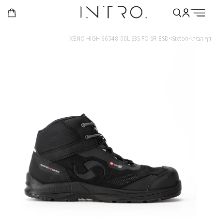
דף הבית>
Sixton>
XENO HIGH 66548-00L S3S FO SR ESD