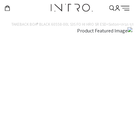
דף הבית>
Sixton>
TAKEBACK BOA® BLACK 60558-00L S3S FO HI HRO SR ESD