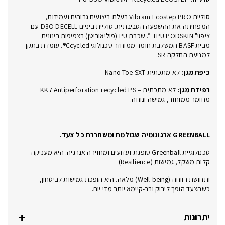
סוליית Vibram Ecostep PRO בעלת ביצועים גבוהים ועמידות,
המפחיתה את ההשפעה הסביבתית. סוליית ביניים D3O DECELL עם
ציפוי" TPU PODSKIN ”. שכבת PU (פוליאוריטן) בצפיפות בינונית
מבית BASF המשלבת חומר ממוחזר טכנולוגי Ccycled®. עומדת בתקן
למניעת החלקה SR.
כיפת מגן:
לא מתכתית Nano Toe SXT
רפידת מגן:
לא מתכתית – KK7 Antiperforation recycled PS
מחומר ממוחזר, גמישה ונוחה.
GREENBALL ארגונומיה שבולמת ומשחררת כל צעד.
טכנולוגיית Greenball סופגת זעזועים ומחזירה אנרגיה. היא מעניקה
קלות משקל, גמישות (Resilience)
ותחושת רווחה (Well-being) מלאה. היא הופכת גמישות לביטחון,
כשהצעד הופך לירוק ובר-קיימא יותר מדי יום.
יתרונות