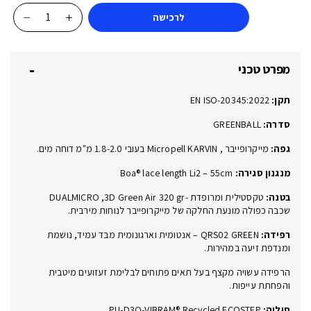
לרכישה
כמות
של
TAKEBACK
מפרט טכני
BOA®
BLACK
תקן:
EN ISO-20345:2022
60558-
00L
סדרה:
GREENBALL
S3S
גפה:
מייקרופייבר , Micropell KARVIN בעובי 1.8-2.0 מ"מ דוחה מים.
FO
מנגנון סגירה:
Boa® lace length Li2 – 55cm
HI
HRO
בטנה:
טקסטילית ומרופדת -DUALMICRO ,3D Green Air 320 gr
SR
שכבה כפולה מונעת החלקה של מייקרופייבר לנוחות מירבית.
ESD
רפידה:
QRS02 GREEN – אנטומית וארגונומית מבד עמיד, נושמת
ומנדפת זיעה במהירות.
הרפידה עשויה מקצף בעל תאים פתוחים לבלימת זעזועים מיטבית
והפחתת עייפות.
סוליה:
PU-D3O-VIBRAM® Recycled ECOSTEP