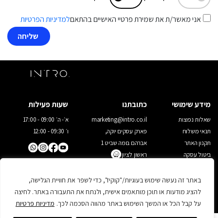
אני מאשר/ת את שמירת פרטיי האישיים בהתאם
למדיניות הפרטיות
מידע שימושי
כתובתנו
שעות פעילות
שאלות נפוצות
marketing@intro.co.il
א׳- ה׳ 09:00 - 17:00
תנאי משלוח
פארק עסקים יוקה,
ו׳ 09:30 - 12:00
תקנון האתר
אברהם בומה שביט 1
ביטול עסקה
ראשון לציון
03-9523022
מדיניות פרטיות
יצירת קשר
באתר זה נעשה שימוש בעוגיות/"קוקיז", כדי לשפר את חוויית הגלישה,
להציג מודעות או תוכן מותאמים אישית, ולנתח את התעבורה באתר. לחיצה
על קבל הכל או המשך השימוש באתר מהווה הסכמה לכך.
מדיניות פרטיות
0
אפיון ועיצוב אתרים
: משק 8