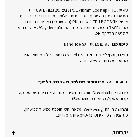
סוליית Vibram Ecostep PRO בעלת ביצועים גבוהים ועמידות,
המפחיתה את ההשפעה הסביבתית. סוליית ביניים D3O DECELL עם
ציפוי" TPU PODSKIN ”. שכבת PU (פוליאוריטן) בצפיפות בינונית
מבית BASF המשלבת חומר ממוחזר טכנולוגי Ccycled®. עומדת בתקן
למניעת החלקה SR.
כיפת מגן:
לא מתכתית Nano Toe SXT
רפידת מגן:
לא מתכתית – KK7 Antiperforation recycled PS
מחומר ממוחזר, גמישה ונוחה.
GREENBALL ארגונומיה שבולמת ומשחררת כל צעד.
טכנולוגיית Greenball סופגת זעזועים ומחזירה אנרגיה. היא מעניקה
קלות משקל, גמישות (Resilience)
ותחושת רווחה (Well-being) מלאה. היא הופכת גמישות לביטחון,
כשהצעד הופך לירוק ובר-קיימא יותר מדי יום.
יתרונות