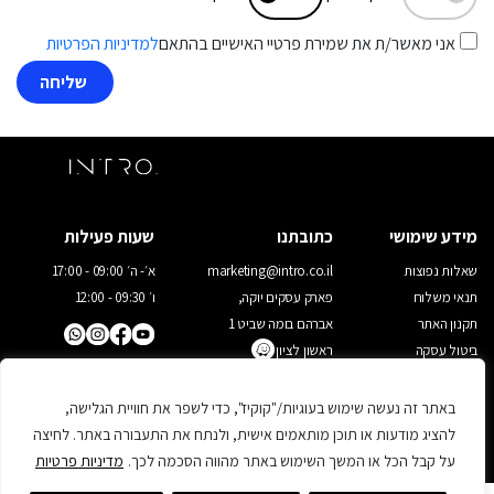
אני מאשר/ת את שמירת פרטיי האישיים בהתאם
למדיניות הפרטיות
מידע שימושי
כתובתנו
שעות פעילות
שאלות נפוצות
marketing@intro.co.il
א׳- ה׳ 09:00 - 17:00
תנאי משלוח
פארק עסקים יוקה,
ו׳ 09:30 - 12:00
תקנון האתר
אברהם בומה שביט 1
ביטול עסקה
ראשון לציון
03-9523022
מדיניות פרטיות
יצירת קשר
באתר זה נעשה שימוש בעוגיות/"קוקיז", כדי לשפר את חוויית הגלישה,
להציג מודעות או תוכן מותאמים אישית, ולנתח את התעבורה באתר. לחיצה
על קבל הכל או המשך השימוש באתר מהווה הסכמה לכך.
מדיניות פרטיות
אפיון ועיצוב אתרים
: משק 8