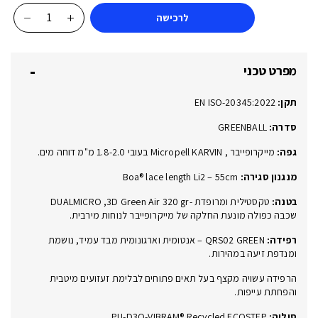
לרכישה
כמות
של
TAKEBACK
מפרט טכני
BOA®
GREY
תקן:
EN ISO-20345:2022
60558-
04L
סדרה:
GREENBALL
S3S
גפה:
מייקרופייבר , Micropell KARVIN בעובי 1.8-2.0 מ"מ דוחה מים.
FO
מנגנון סגירה:
Boa® lace length Li2 – 55cm
HI
HRO
בטנה:
טקסטילית ומרופדת -DUALMICRO ,3D Green Air 320 gr
SR
שכבה כפולה מונעת החלקה של מייקרופייבר לנוחות מירבית.
ESD
רפידה:
QRS02 GREEN – אנטומית וארגונומית מבד עמיד, נושמת
ומנדפת זיעה במהירות.
הרפידה עשויה מקצף בעל תאים פתוחים לבלימת זעזועים מיטבית
והפחתת עייפות.
סוליה:
PU-D3O-VIBRAM® Recycled ECOSTEP