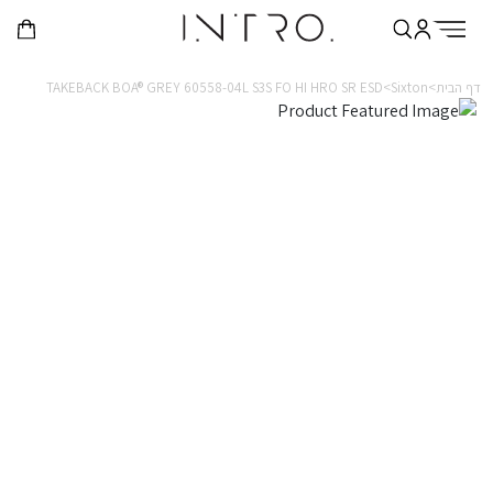
דף הבית>
Sixton>
TAKEBACK BOA® GREY 60558-04L S3S FO HI HRO SR ESD