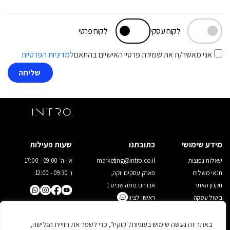
לקוח עסקי
לקוח פרטי
אני מאשר/ת את שמירת פרטיי האישיים בהתאם
למדיניות הפרטיות
מידע שימושי
כתובתנו
שעות פעילות
שאלות נפוצות
marketing@intro.co.il
א׳- ה׳ 09:00 - 17:00
תנאי משלוח
פארק עסקים יוקה,
ו׳ 09:30 - 12:00
תקנון האתר
אברהם בומה שביט 1
ביטול עסקה
ראשון לציון
03-9523022
מדיניות פרטיות
יצירת קשר
באתר זה נעשה שימוש בעוגיות/"קוקיז", כדי לשפר את חוויית הגלישה,