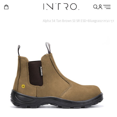
דף הבית>
Bluegrass>
Alpha 54 Tan Brown S3 SR ESD