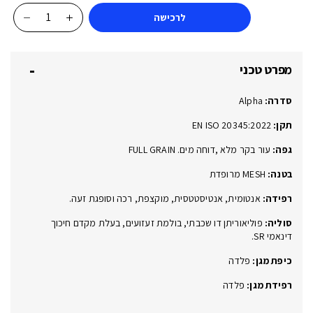
לרכישה
כמות
של
Alpha
מפרט טכני
54
Tan
סדרה:
Alpha
Brown
S3
תקן:
EN ISO 20345:2022
SR
גפה:
עור בקר מלא ,דוחה מים. FULL GRAIN
ESD
בטנה:
MESH מרופדת
רפידה:
אנטומית, אנטיסטטסית, מוקצפת, רכה וסופגת זעה.
סוליה:
פוליאוריתן דו שכבתי, בולמת זעזועים, בעלת מקדם חיכוך
דינאמי SR.
כיפת מגן:
פלדה
רפידת מגן:
פלדה