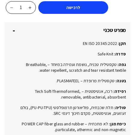
לרכישה
כמות
של
LE
מפרט טכני
MANS
Black
תקן:
EN ISO 20345:2022
Grey
S3L
סדרה:
Safe Knit
SR
גפה:
טקסטילית טכנית, נושמת ועמידה במיוחד – Breathable,
ESD
water repellent, scratch and tear resistant textile.
50376
בטנה:
טקסטילית מרופדת – PLASMAFEEL.
00LA
רפידה:
רכה, אנטיסטטית – Tech Soft-Thermoformed,
removable, antibacterial, absorbent.
סוליה:
תלת שכבתית, פוליאורטן תרמופלסטי (PU-PU-TPU), בולם
זעזועים, אנטיסטטית, מקדם חיכוך דינמי SRC.
כיפת מגן:
לא מתכתית – POWER CAP fiber glass and rubber
particulate, athermic and non-magnetic.