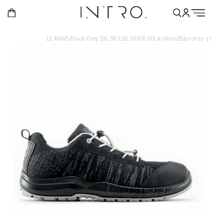
דף הבית>
AboutBlu>
LE MANS Black Grey S3L SR ESD 50376 00LA